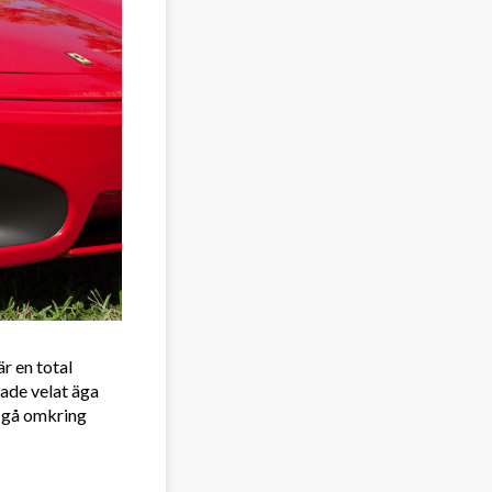
r en total
hade velat äga
a gå omkring