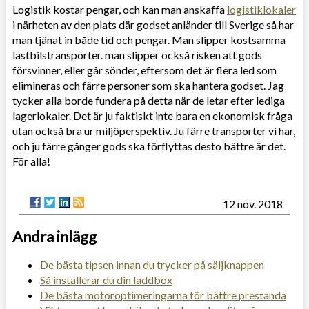
Logistik kostar pengar, och kan man anskaffa
logistiklokaler
i närheten av den plats där godset anländer till Sverige så har
man tjänat in både tid och pengar. Man slipper kostsamma
lastbilstransporter. man slipper också risken att gods
försvinner, eller går sönder, eftersom det är flera led som
elimineras och färre personer som ska hantera godset. Jag
tycker alla borde fundera på detta när de letar efter lediga
lagerlokaler. Det är ju faktiskt inte bara en ekonomisk fråga
utan också bra ur miljöperspektiv. Ju färre transporter vi har,
och ju färre gånger gods ska förflyttas desto bättre är det.
För alla!
12 nov. 2018
Andra inlägg
De bästa tipsen innan du trycker på säljknappen
Så installerar du din laddbox
De bästa motoroptimeringarna för bättre prestanda