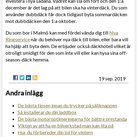
investera i nya sådana. Vädret kan slå om fort och den 1:a
december är det lag på att bilen ska ha vinterdäck. Du som
använder dubbdäck får dock tidigast byta sommardäcken
mot dubbdäcken den 1:a oktober.
Du som bor i Malmö kan med fördel vända dig till
Nya
Ringservice
när du behöver nya däck till bilen, eller bara vill
ha hjälp att byta dem. De erbjuder också däckhotell vilket är
otroligt smidigt för den som inte vill eller kan hysa sina off-
season-däck hemma.
19 sep. 2019
Andra inlägg
De bästa tipsen innan du trycker på säljknappen
Så installerar du din laddbox
De bästa motoroptimeringarna för bättre prestanda
Vikten av att ha en bilverkstad man kan lita på
Hur du förbereder din bil för vintern