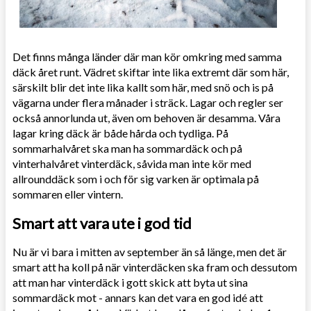
Det finns många länder där man kör omkring med samma
däck året runt. Vädret skiftar inte lika extremt där som här,
särskilt blir det inte lika kallt som här, med snö och is på
vägarna under flera månader i sträck. Lagar och regler ser
också annorlunda ut, även om behoven är desamma. Våra
lagar kring däck är både hårda och tydliga. På
sommarhalvåret ska man ha sommardäck och på
vinterhalvåret vinterdäck, såvida man inte kör med
allrounddäck som i och för sig varken är optimala på
sommaren eller vintern.
Smart att vara ute i god tid
Nu är vi bara i mitten av september än så länge, men det är
smart att ha koll på när vinterdäcken ska fram och dessutom
att man har vinterdäck i gott skick att byta ut sina
sommardäck mot - annars kan det vara en god idé att