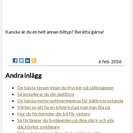
Kanske är du en helt annan biltyp? Berätta gärna!
6 feb. 2016
Andra inlägg
De bästa tipsen innan du trycker på säljknappen
Så installerar du din laddbox
De bästa motoroptimeringarna för bättre prestanda
Vikten av att ha en bilverkstad man kan lita på
Hur du förbereder din bil för vintern
Så förlänger du livslängden på dina däck och gör
däckbytet smidigare