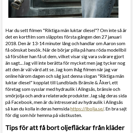
Har du sett filmen "Riktiga män luktar diesel"? Om inte så är
det en kortfilm som släpptes första gången den 27 januari
2018. Den är 13-14 minuter lång och handlar om Aaron som
få oönskat besök. När de börjar pilla på hans röda modellbil
så försöker han få ut dem, vilket visar sig vara svårare gjort
än sagt... Jag vill inte berätta för mycket men jag tycker nog
att den är väl värd att se. Jag kom ihåg filmen när jag var
online härom dagen och såg just denna slogan "Riktiga män
luktar diesel" kopplat till Lundblads Bränsle & Åkeri, ett
företag som sysslar med hydraulik i Alingsås, bränsle och
smörjolja och andra relaterade produkter. Jag såg deras sida
på Facebook, men är du intresserad av hydraulik i Alingsås
så kan du kolla in deras hemsida
https://lbolja.se/
. En bra sajt
för dig som hör hemma på västkusten.
Tips för att få bort oljefläckar från kläder