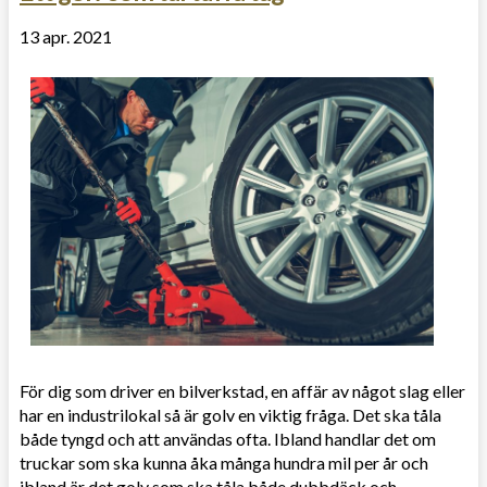
13 apr. 2021
För dig som driver en bilverkstad, en affär av något slag eller
har en industrilokal så är golv en viktig fråga. Det ska tåla
både tyngd och att användas ofta. Ibland handlar det om
truckar som ska kunna åka många hundra mil per år och
ibland är det golv som ska tåla både dubbdäck och