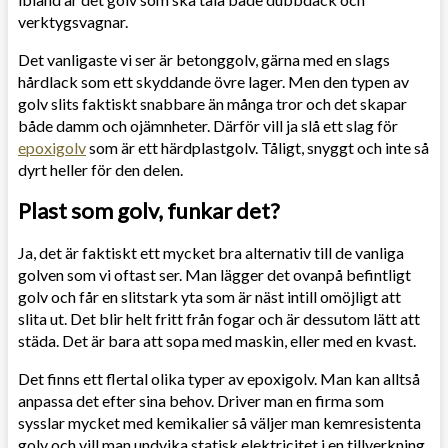
verktygsvagnar.
Det vanligaste vi ser är betonggolv, gärna med en slags
hårdlack som ett skyddande övre lager. Men den typen av
golv slits faktiskt snabbare än många tror och det skapar
både damm och ojämnheter. Därför vill ja slå ett slag för
epoxigolv
som är ett härdplastgolv. Tåligt, snyggt och inte så
dyrt heller för den delen.
Plast som golv, funkar det?
Ja, det är faktiskt ett mycket bra alternativ till de vanliga
golven som vi oftast ser. Man lägger det ovanpå befintligt
golv och får en slitstark yta som är näst intill omöjligt att
slita ut. Det blir helt fritt från fogar och är dessutom lätt att
städa. Det är bara att sopa med maskin, eller med en kvast.
Det finns ett flertal olika typer av epoxigolv. Man kan alltså
anpassa det efter sina behov. Driver man en firma som
sysslar mycket med kemikalier så väljer man kemresistenta
golv och vill man undvika statisk elektricitet i en tillverkning