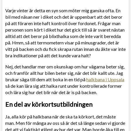
Varje vinter är detta en syn som möter mig ganska ofta. En
bil med näsan ner i diket och det är uppenbart att det beror
på att föraren inte haft kontroll över fordonet. Frågar man
personen som kört i diket hur det gick till så är svaret nästan
alltid att det beror på blixthalka som de inte varit beredda
på. Hmm, så att termometern visar på minusgrader, det är
vitt på backen och du fick skrapa rutan innan du åkte var inte
bra indikationer på att det kunde vara halt?
Nej, det handlar mer om okunskap om hur vägarna beter sig,
och framför allt hur bilen beter sig, när det blir kallt ute. Jag
brukar säga till dem att boka in en tid på
halkbana i Uppsala
så de kan lära sig att halka runt under kontrollerade former
och lära sig hur det blir när det är is på backen.
En del av körkortsutbildningen
Ja, alla kör på halkbana när de ska ta körkort, det måste
man. Men för många av oss så är det så länge sedan vi gjorde
det att vi faktiskt glömt av hur det var. Man borde åka till en