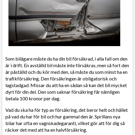
Som bilägare måste du ha din bil försäkrad, i alla fall om den
är i drift. En avställd bil måste inte försäkras, men så fort den
är påställd och du kör med den, så måste du som minst ha en
trafikförsäkring. Den försäkringen är obligatorisk och
lagstadgad. Missar du att ha en sådan så kan det bli mycket
dyrt för din del. Den som saknar försäkring får nämligen
betala 100 kronor per dag.
Vad du ska ha för typ av försäkring, det beror helt och hållet
på vad du har för bil och hur gammal den är. Sprillans nya
bilar har ofta en vagnskadegaranti, vilket gör att för dig så
räcker det med att ha en halvförsäkring.