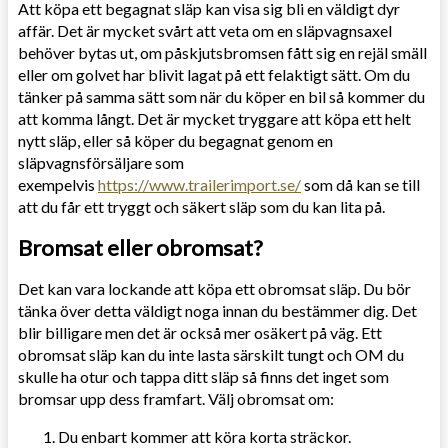
Att köpa ett begagnat släp kan visa sig bli en väldigt dyr
affär. Det är mycket svårt att veta om en släpvagnsaxel
behöver bytas ut, om påskjutsbromsen fått sig en rejäl smäll
eller om golvet har blivit lagat på ett felaktigt sätt. Om du
tänker på samma sätt som när du köper en bil så kommer du
att komma långt. Det är mycket tryggare att köpa ett helt
nytt släp, eller så köper du begagnat genom en
släpvagnsförsäljare som
exempelvis
https://www.trailerimport.se/
som då kan se till
att du får ett tryggt och säkert släp som du kan lita på.
Bromsat eller obromsat?
Det kan vara lockande att köpa ett obromsat släp. Du bör
tänka över detta väldigt noga innan du bestämmer dig. Det
blir billigare men det är också mer osäkert på väg. Ett
obromsat släp kan du inte lasta särskilt tungt och OM du
skulle ha otur och tappa ditt släp så finns det inget som
bromsar upp dess framfart. Välj obromsat om:
Du enbart kommer att köra korta sträckor.