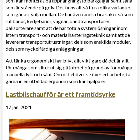
som kan monteras på upphängningstolpar/galgar samt såna
som är stående på golv. Det finns alltså flera olika varianter
som går att välja mellan. De har även andra bra saker så som
rullbanor, kedjebanor, vagnar, bandtransportörer,
pallsorterare samt att de har totala systemlösningar inom
intern transport- och materialhanteringsteknik samt att de
levererar transportutrustningar, dels som enskilda moduler,
dels som nyckelfärdiga anläggningar.
Att tänka ergonomiskt har blivt allt viktigare då det är allt
för många som sliter ut sig på jobbet på grund av för många
manuella lyft och sånt. Om ni behöver se över ert arbete, ta
gärna in en utbildad ergonom som kan hjälpa er.
Lastbilschaufför är ett framtidsyrke
17 jan. 2021