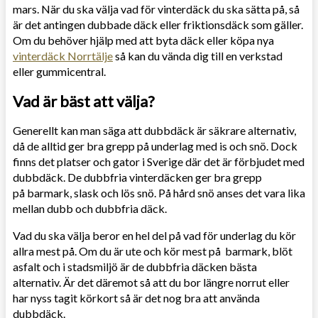
mars. När du ska välja vad för vinterdäck du ska sätta på, så
är det antingen dubbade däck eller friktionsdäck som gäller.
Om du behöver hjälp med att byta däck eller köpa nya
vinterdäck Norrtälje
så kan du vända dig till en verkstad
eller gummicentral.
Vad är bäst att välja?
Generellt kan man säga att dubbdäck är säkrare alternativ,
då de alltid ger bra grepp på underlag med is och snö. Dock
finns det platser och gator i Sverige där det är förbjudet med
dubbdäck. De dubbfria vinterdäcken ger bra grepp
på barmark, slask och lös snö. På hård snö anses det vara lika
mellan dubb och dubbfria däck.
Vad du ska välja beror en hel del på vad för underlag du kör
allra mest på. Om du är ute och kör mest på barmark, blöt
asfalt och i stadsmiljö är de dubbfria däcken bästa
alternativ. Är det däremot så att du bor längre norrut eller
har nyss tagit körkort så är det nog bra att använda
dubbdäck.