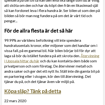
spendera på din bil så kan den leva lika länge som du är villig
att sköta om den och har du köpt den från en likasinnad själ
så kan fordonet leva i flera hundra år. Ser bilen ut som den på
bilden så bör man nog fundera på om det är värt tid och
pengar...
För de allra flesta är det så här
99.99% av världens befolkning vill inte spendera
hundratusentals kronor, eller miljoner som det handlar om i
vissa fall, på en gammal bil. När bilen börjar bli för dyr att
laga så bör du istället fundera på att skrota den.
Återvinning
i Uppsala hittar du här
och du kan kontakta dem både som
privatperson och som företag. De återvinner metall och
andra saker och ger det ett nytt liv. Ställ inte din gamla bil på
en parkering eller i skogen, kör den till återvinning. Det
tjänar du på, och det tjänar även vår miljö på.
Köpa släp? Tänk på detta
22 mars 2020