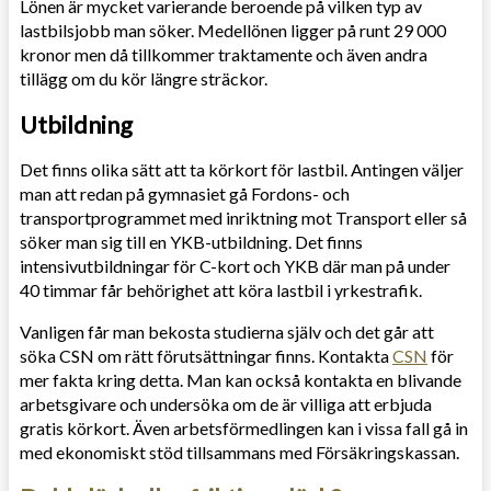
Lönen är mycket varierande beroende på vilken typ av
lastbilsjobb man söker. Medellönen ligger på runt 29 000
kronor men då tillkommer traktamente och även andra
tillägg om du kör längre sträckor.
Utbildning
Det finns olika sätt att ta körkort för lastbil. Antingen väljer
man att redan på gymnasiet gå Fordons- och
transportprogrammet med inriktning mot Transport eller så
söker man sig till en YKB-utbildning. Det finns
intensivutbildningar för C-kort och YKB där man på under
40 timmar får behörighet att köra lastbil i yrkestrafik.
Vanligen får man bekosta studierna själv och det går att
söka CSN om rätt förutsättningar finns. Kontakta
CSN
för
mer fakta kring detta. Man kan också kontakta en blivande
arbetsgivare och undersöka om de är villiga att erbjuda
gratis körkort. Även arbetsförmedlingen kan i vissa fall gå in
med ekonomiskt stöd tillsammans med Försäkringskassan.