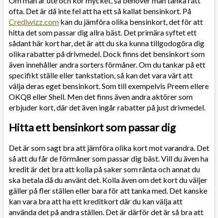
Om man är ute och kör mycket, så behöver man tanka rätt
ofta. Det är då inte fel att ha ett så kallat bensinkort. På
Crediwizz.com
kan du jämföra olika bensinkort, det för att
hitta det som passar dig allra bäst. Det primära syftet ett
sådant här kort har, det är att du ska kunna tillgodogöra dig
olika rabatter på drivmedel. Dock finns det bensinkort som
även innehåller andra sorters förmåner. Om du tankar på ett
specifikt ställe eller tankstation, så kan det vara värt att
välja deras eget bensinkort. Som till exempelvis Preem ellere
OKQ8 eller Shell. Men det finns även andra aktörer som
erbjuder kort, där det även ingår rabatter på just drivmedel.
Hitta ett bensinkort som passar dig
Det är som sagt bra att jämföra olika kort mot varandra. Det
så att du får de förmåner som passar dig bäst. Vill du även ha
kredit är det bra att kolla på saker som ränta och annat du
ska betala då du använt det. Kolla även om det kort du väljer
gäller på fler ställen eller bara för att tanka med. Det kanske
kan vara bra att ha ett kreditkort där du kan välja att
använda det på andra ställen. Det är därför det är så bra att