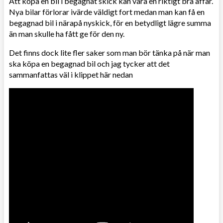
Att köpa en bil i begagnat skick kan vara en riktigt bra affär.
Nya bilar förlorar ivärde väldigt fort medan man kan få en
begagnad bil i närapå nyskick, för en betydligt lägre summa
än man skulle ha fått ge för den ny.
Det finns dock lite fler saker som man bör tänka på när man
ska köpa en begagnad bil och jag tycker att det
sammanfattas väl i klippet här nedan